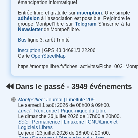
émancipation informatique
!
Entrée libre et gratuite sur
inscription
. Une simple
adhésion
à l’association est possible. Rejoindre le
groupe Montpel’libre sur
Telegram
S’inscrire à la
Newsletter
de Montpel’libre.
Bus
ligne 3, arrêt Trinité
Inscription
| GPS 43.34691/3.22206
Carte
OpenStreetMap
https://montpellibre.fr/fiches_activites/Fiche_002_M
Dans le passé - 3949 événements
Montpellier
Journal | Libellule 209
Le samedi 1 août 2026 de 08h00 à 09h00.
Lunel
Rencontre | Pique-nique du Libre
Le dimanche 26 juillet 2026 de 17h00 à 20h00.
Sète
Permanence | Linuxerie | GNU/Linux et
Logiciels Libres
Le jeudi 23 juillet 2026 de 18h00 à 20h00.