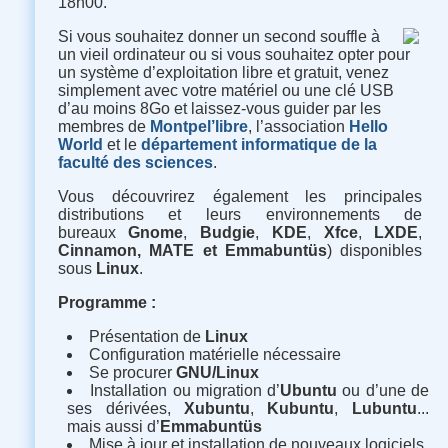
18h00.
Si vous souhaitez donner un second souffle à
un vieil ordinateur ou si vous souhaitez opter pour
un système d’exploitation libre et gratuit, venez
simplement avec votre matériel ou une clé USB
d’au moins 8Go et laissez-vous guider par les
membres de
Montpel’libre
, l’association
Hello
World
et le
département informatique de la
faculté des sciences
.
Vous découvrirez également les principales
distributions et leurs environnements de
bureaux
Gnome
,
Budgie
,
KDE
,
Xfce
,
LXDE
,
Cinnamon,
MATE et Emmabuntüs
) disponibles
sous
Linux
.
Programme :
Présentation de
Linux
Configuration matérielle nécessaire
Se procurer
GNU/Linux
Installation ou migration d’
Ubuntu
ou d’une de
ses dérivées,
Xubuntu
,
Kubuntu
,
Lubuntu
...
mais aussi d’
Emmabuntüs
Mise à jour et installation de nouveaux logiciels