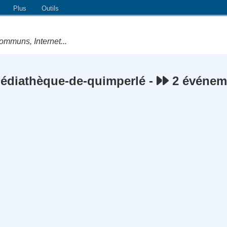
Plus
Outils
ommuns, Internet...
diathèque-de-quimperlé -
2 événem
e Logiciels Libres