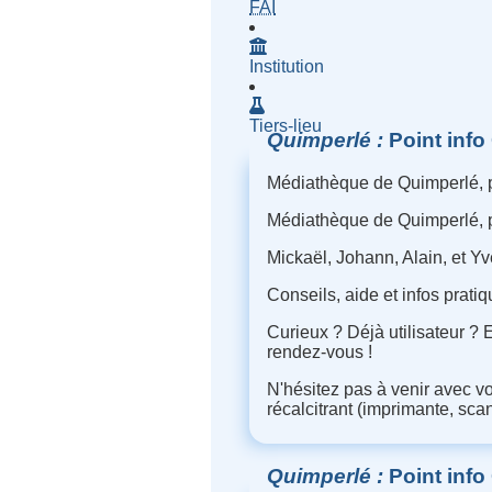
- Fournisseur d'Accès à Inte
FAI
Institution
Tiers-lieu
Quimperlé
Point info
Médiathèque de Quimperlé, p
Médiathèque de Quimperlé, pla
Mickaël, Johann, Alain, et Yve
Conseils, aide et infos prati
Curieux ? Déjà utilisateur ?
rendez-vous !
N'hésitez pas à venir avec v
récalcitrant (imprimante, scan
Quimperlé
Point info