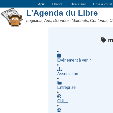
April
Chapril
Libre à lire!
Libre à vous!
L'Agenda du Libre
Logiciels, Arts, Données, Matériels, Contenus, C
mé
Événement à venir
Association
Entreprise
- Groupe d'Utilisatrices d
GULL