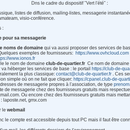
Dns le cadre du dispositif "Vert l'été" :
ique, listes de diffusion, mailing-listes, messagerie instantanée
amateam, visio-conférence.
 :
e pour sa messagerie
de noms de domaine
qui va aussi proposer des services de base
Quelques exemples de fournisseurs
:
https://www.ovhcloud.com
tps://www.ionos.fr
e le nom de domaine
club-de-quartier.fr
Ce nom de domaine es
r va héberger les services de base
:
le portail
https://club-de-quar
ralement la plus classique
:
contact@club-de-quartier.fr
. Ces se
ion simple où on ne fait que cliquer
:
https://cpanel.club-de-quarti
 adresses de messagerie propres à l'association, de type
prenom.
e de messagerie chez des fournisseurs gratuits mais respectueu
kmail.com. Ou encore chez des fournisseurs gratuits mais mettan
: laposte.net, gmx.com
r le
webmail
onc le compte est accessible depuis tout PC mais il faut être con