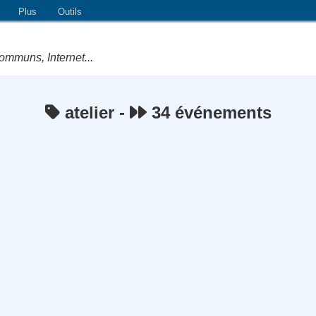
Plus
Outils
ommuns, Internet...
atelier -
34 événements
e Logiciels Libres