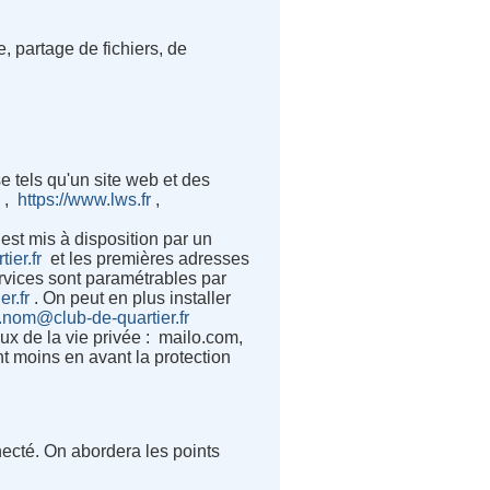
, partage de fichiers, de
 tels qu'un site web et des
,
https://www.lws.fr
,
t mis à disposition par un
tier.fr
et les premières adresses
rvices sont paramétrables par
er.fr
. On peut en plus installer
nom@club-de-quartier.fr
x de la vie privée : mailo.com,
t moins en avant la protection
necté. On abordera les points