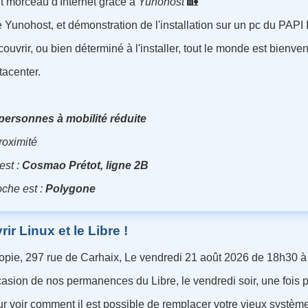
it morceau d'Internet grâce à
Yunohost
🏡
 Yunohost, et démonstration de l'installation sur un pc du PAPI I
uvrir, ou bien déterminé à l'installer, tout le monde est bienve
tacenter.
personnes à mobilité réduite
roximité
est :
Cosmao Prétot, ligne 2B
oche est :
Polygone
r Linux et le Libre !
Utopie, 297 rue de Carhaix, Le vendredi 21 août 2026 de 18h30 
casion de nos permanences du Libre, le vendredi soir, une fois 
ur voir comment il est possible de remplacer votre vieux systèm