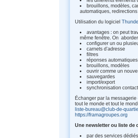
les différents éléments 
brouillons, modèles, c
automatiques, redirections
Utilisation du logiciel
Thunde
avantages : on peut tra
même fenêtre. On abordera 
configurer un ou plusi
carnets d'adresse
filtres
réponses automatiques
brouillons, modèles
ouvrir comme un nouv
sauvegardes
import/export
synchronisation conta
Échanger par la messagerie 
tout le monde et tout le mon
liste-bureau@club-de-quartier
https://framagroupes.org
Une newsletter ou liste de 
par des services dédiés