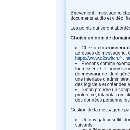
Brièvement : messagerie class
documents audio et vidéo, fr
Les points qui seront abordés
Choisir un nom de domain
Chez un
fournisseur 
adresses de messagerie. 
https://www.o2switch.fr
,
ht
Prenons comme exempl
fournisseur. Ce fournisseu
de
messagerie
, dont géné
une interface d’administrat
des logiciels et créer des
Sinon prendre un compt
proton.me, tutanota.com, i
des données personnelles 
Gestion de la messagerie pa
Un navigateur suffit, d
suivants :