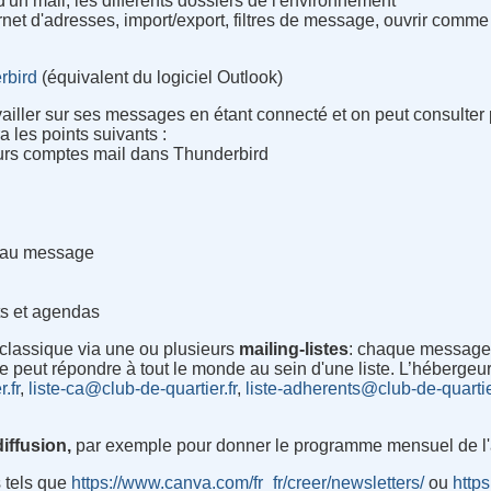
d'un mail, les différents dossiers de l'environnement
arnet d'adresses, import/export, filtres de message, ouvrir co
rbird
(équivalent du logiciel Outlook)
vailler sur ses messages en étant connecté et on peut consulter
les points suivants :
eurs comptes mail dans Thunderbird
eau message
cts et agendas
classique via une ou plusieurs
mailing-listes
:
chaque message ad
de peut répondre à tout le monde au sein d'une liste. L’héberge
.fr
,
liste-ca@club-de-quartier.fr
,
liste-adherents@club-de-quartie
diffusion,
par exemple pour donner le programme mensuel de l'
 tels que
https://www.canva.com/fr_fr/creer/newsletters/
ou
http