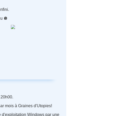
nfini.
nu 🪩
à 20h00.
par mois à Graines d'Utopies
!
e d'exploitation Windows par une