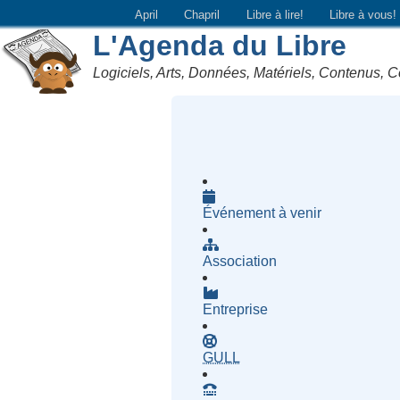
April
Chapril
Libre à lire!
Libre à vous!
L'Agenda du Libre
Logiciels, Arts, Données, Matériels, Contenus, C
Événement à venir
Association
Entreprise
- Groupe d'Utilisatrices d
GULL