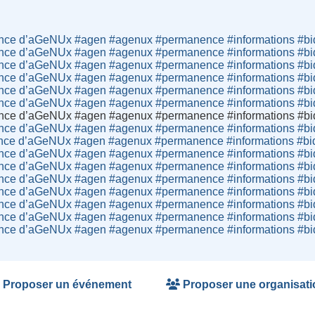
nce d’aGeNUx #agen #agenux #permanence #informations #bi
nce d’aGeNUx #agen #agenux #permanence #informations #bi
nce d’aGeNUx #agen #agenux #permanence #informations #bi
nce d’aGeNUx #agen #agenux #permanence #informations #bi
nce d’aGeNUx #agen #agenux #permanence #informations #bi
nce d’aGeNUx #agen #agenux #permanence #informations #bi
nce d’aGeNUx #agen #agenux #permanence #informations #bi
nce d’aGeNUx #agen #agenux #permanence #informations #bi
nce d’aGeNUx #agen #agenux #permanence #informations #bi
nce d’aGeNUx #agen #agenux #permanence #informations #bi
nce d’aGeNUx #agen #agenux #permanence #informations #bi
nce d’aGeNUx #agen #agenux #permanence #informations #bi
nce d’aGeNUx #agen #agenux #permanence #informations #bi
nce d’aGeNUx #agen #agenux #permanence #informations #bi
nce d’aGeNUx #agen #agenux #permanence #informations #bi
nce d’aGeNUx #agen #agenux #permanence #informations #bi
Proposer un événement
Proposer une organisati