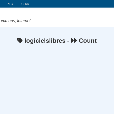
Plus
Outils
ommuns, Internet...
logicielslibres -
Count
e Logiciels Libres