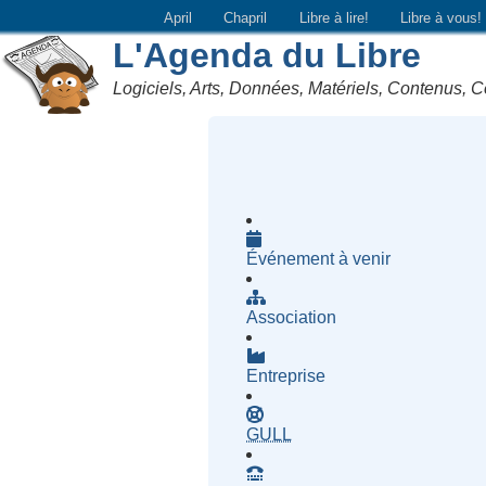
April
Chapril
Libre à lire!
Libre à vous!
L'Agenda du Libre
Logiciels, Arts, Données, Matériels, Contenus, C
Événement à venir
Association
Entreprise
- Groupe d'Utilisatrices d
GULL