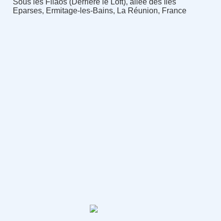
Sous les Filaos (Derrière le Loft), allée des Îles
Eparses, Ermitage-les-Bains, La Réunion, France