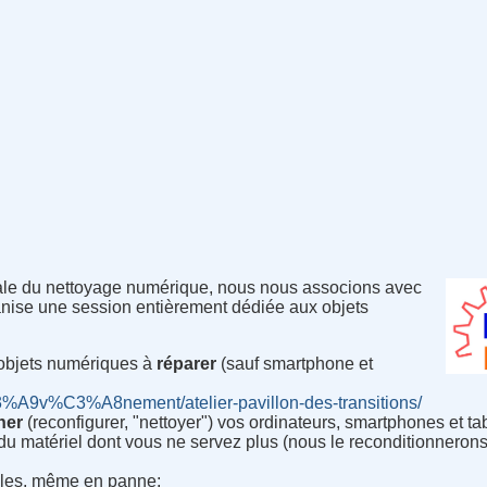
iale du nettoyage numérique, nous nous associons avec
nise une session entièrement dédiée aux objets
objets numériques à
réparer
(sauf smartphone et
C3%A9v%C3%A8nement/atelier-pavillon-des-transitions/
ner
(reconfigurer, "nettoyer") vos ordinateurs, smartphones et tab
du matériel dont vous ne servez plus (nous le reconditionneron
ables, même en panne;