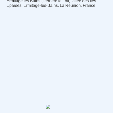
Ermitage les Bains (Derrière le Loft), allée des Îles
Eparses, Ermitage-les-Bains, La Réunion, France