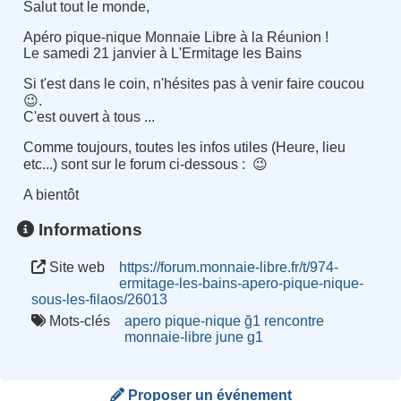
Salut tout le monde,
Apéro pique-nique Monnaie Libre à la Réunion !
Le samedi 21 janvier à L'Ermitage les Bains
Si t'est dans le coin, n'hésites pas à venir faire coucou
😉️.
C'est ouvert à tous ...
Comme toujours, toutes les infos utiles (Heure, lieu
etc...) sont sur le forum ci-dessous : 😉️
A bientôt
Informations
Site web
https://forum.monnaie-libre.fr/t/974-
ermitage-les-bains-apero-pique-nique-
sous-les-filaos/26013
Mots-clés
apero
pique-nique
ğ1
rencontre
monnaie-libre
june
g1
Proposer un événement