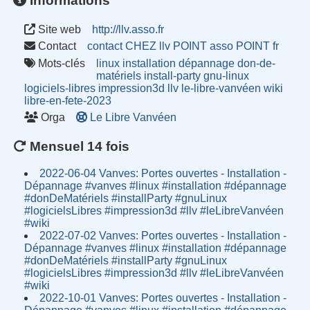
Informations
Site web
http://llv.asso.fr
Contact
contact CHEZ llv POINT asso POINT fr
Mots-clés
linux
installation
dépannage
don-de-
matériels
install-party
gnu-linux
logiciels-libres
impression3d
llv
le-libre-vanvéen
wiki
libre-en-fete-2023
Orga
Le Libre Vanvéen
Mensuel 14 fois
2022-06-04 Vanves: Portes ouvertes - Installation -
Dépannage #vanves #linux #installation #dépannage
#donDeMatériels #installParty #gnuLinux
#logicielsLibres #impression3d #llv #leLibreVanvéen
#wiki
2022-07-02 Vanves: Portes ouvertes - Installation -
Dépannage #vanves #linux #installation #dépannage
#donDeMatériels #installParty #gnuLinux
#logicielsLibres #impression3d #llv #leLibreVanvéen
#wiki
2022-10-01 Vanves: Portes ouvertes - Installation -