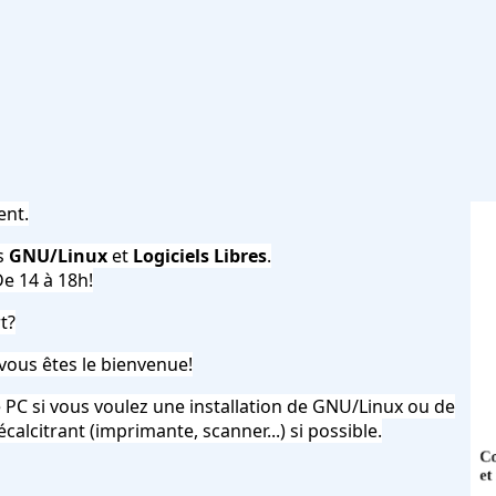
ent.
es
GNU/Linux
et
Logiciels Libres
.
De 14 à 18h!
t?
vous êtes le bienvenue!
e PC si vous voulez une installation de GNU/Linux ou de
calcitrant (imprimante, scanner...) si possible.