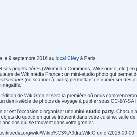
e le 9 septembre 2016 au
local Cléry
à Paris.
et ses projets-frères (Wikimedia Commons, Wikisource, etc.) en 
uteurs de Wikimédia France : un mini-studio photo qui permet d
ookscanner
(ou scanner à livres) permettant de numériser des o
 négatifs.
te édition de WikiGrenier sera la première où nous commenceron
 un demi-siècle de photos de voyage à publier sous CC-BY-SA !
ier est l'occasion d'organiser une
mini-studio party
. Chacun a
objets du quotidien qui se trouvent dans votre cuisine, salle de 
s anciens qui se trouvent dans votre grenier.
://fr.wikipedia.org/wiki/Wikip%C3%A9dia:WikiGrenier/2016-09-09